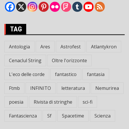
TAG
Antologia
Ares
Astrofest
Atlantykron
Cenaclul String
Oltre l'orizzonte
L'eco delle corde
fantastico
fantasia
Ftmb
INFINITO
letteratura
Nemurirea
poesia
Rivista di stringhe
sci-fi
Fantascienza
Sf
Spacetime
Scienza