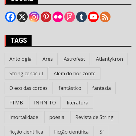
TAGS
Antologia
Ares
Astrofest
Atlantykron
String cenaclul
Além do horizonte
O eco das cordas
fantástico
fantasia
FTMB
INFINITO
literatura
Imortalidade
poesia
Revista de String
ficção científica
Ficção científica
Sf