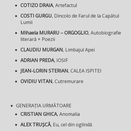
COTIZO DRAIA
, Artefactul
COSTI GURGU
, Dincolo de Farul de la Capătul
Lumii
Mihaela MURARU – ORGOGLIO
, Autobiografie
literară + Poezii
CLAUDIU MURGAN
, Limbajul Apei
ADRIAN PREDA
, IOSIF
JEAN-LORIN STERIAN
, CALEA ISPITEI
OVIDIU VITAN
, Cutremurare
GENERAȚIA URMĂTOARE
CRISTIAN GHICA
, Anomalia
ALEX TRUȘCĂ
, Eu, cel din oglindă