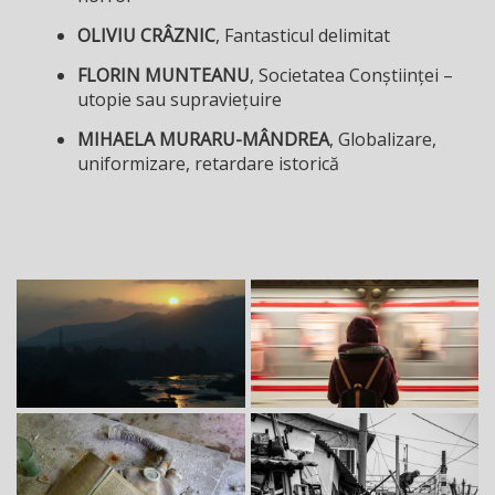
OLIVIU CRÂZNIC
, Fantasticul delimitat
FLORIN MUNTEANU
, Societatea Conștiinței –
utopie sau supraviețuire
MIHAELA MURARU-MÂNDREA
, Globalizare,
uniformizare, retardare istorică