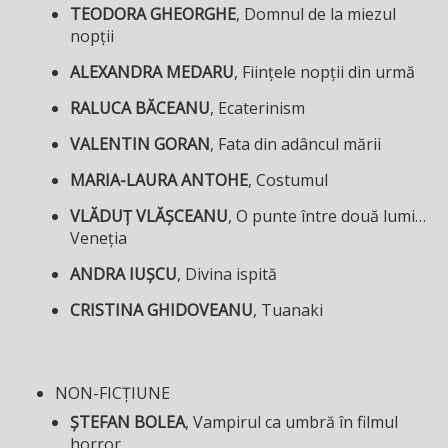
TEODORA GHEORGHE
, Domnul de la miezul
nopții
ALEXANDRA MEDARU
, Ființele nopții din urmă
RALUCA BĂCEANU
, Ecaterinism
VALENTIN GORAN
, Fata din adâncul mării
MARIA-LAURA ANTOHE
, Costumul
VLĂDUȚ VLĂȘCEANU
, O punte între două lumi…
Veneția
ANDRA IUȘCU
, Divina ispită
CRISTINA GHIDOVEANU
, Tuanaki
NON-FICȚIUNE
ȘTEFAN BOLEA
, Vampirul ca umbră în filmul
horror