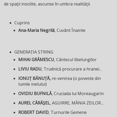
de spaţii insolite, ascunse în umbra realităţii.
Cuprins
Ana-Maria Negrilă
, Cuvânt Înainte
GENERAȚIA STRING
MIHAI GRĂMESCU
, Cântecul libelungilor
LIVIU RADU
, Trudnică procurare a hranei…
IONUȚ BĂNUȚĂ,
re-venirea (o poveste din
lumile inelului)
OVIDIU BUFNILĂ
, Cruciada lui Moreaugarin
AUREL CĂRĂȘEL
, AGUIRRE, MÂNIA ZEILOR…
ROBERT DAVID
, Turnurile Gemene