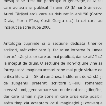
mesaj ce se trece din generație în generație, de la cei
care au scris și publicat în anii ‘80 (Mihai Grămescu,
Aurel Cărășel etc.), care au debutat în anii ‘90 (Cotizo
Draia, Florin Pîtea, Costi Gurgu etc.) la cei care au
început să scrie după 2000.
Antologia cuprinde și o secțiune dedicată tinerilor
scriitori, atât celor care își fac acum intrarea în lumea
literară, cât și celor care au mai publicat, dar se află încă
la început de drum. O secțiune de non-ficțiune vine să
întregească imaginea acestei zone mai puțin vizitate de
critica literară — SF-ul românesc. Indiferent de vârstă și
de subgenul preferat, scriitorii SF-ului românesc
creează lumi, generatoare sau nu de noi idei ştiinţifice,
dar care rămân nişte zone în care orice este posibil,
atâta timp cât acceptăm jocul imaginaţiei şi convenţia