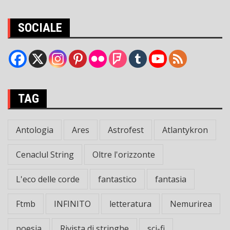
SOCIALE
TAG
Antologia
Ares
Astrofest
Atlantykron
Cenaclul String
Oltre l'orizzonte
L'eco delle corde
fantastico
fantasia
Ftmb
INFINITO
letteratura
Nemurirea
poesia
Rivista di stringhe
sci-fi