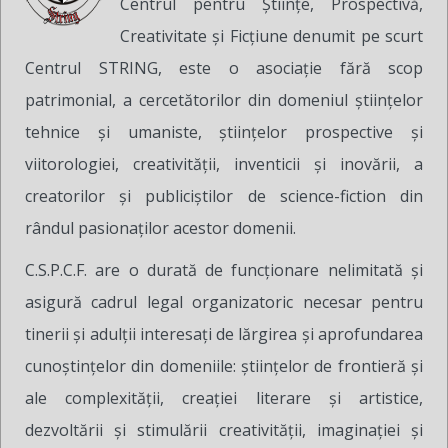
Centrul pentru Ştiinţe, Prospectivă,
Creativitate şi Ficţiune denumit pe scurt
Centrul STRING, este o asociaţie fără scop
patrimonial, a cercetătorilor din domeniul ştiinţelor
tehnice şi umaniste, ştiinţelor prospective şi
viitorologiei, creativităţii, inventicii şi inovării, a
creatorilor şi publiciştilor de science-fiction din
rândul pasionaţilor acestor domenii.
C.S.P.C.F. are o durată de funcţionare nelimitată şi
asigură cadrul legal organizatoric necesar pentru
tinerii şi adulţii interesaţi de lărgirea şi aprofundarea
cunoştinţelor din domeniile: ştiinţelor de frontieră şi
ale complexităţii, creaţiei literare şi artistice,
dezvoltării şi stimulării creativităţii, imaginaţiei şi