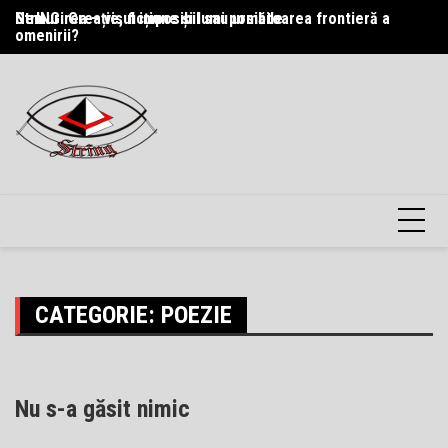
Skip
StrING: Creație, ficțiune și lumi posibile
Nemurirea – visul imposibil sau următoarea frontieră a
Pr
to
omenirii?
content
CATEGORIE:
POEZIE
Nu s-a găsit nimic