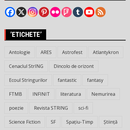
’ETICHETE’
Antologie
ARES
Astrofest
Atlantykron
Cenaclul StrING
Dincolo de orizont
Ecoul Stringurilor
fantastic
fantasy
FTMB
INFINIT
literatura
Nemurirea
poezie
Revista STRING
sci-fi
Science Fiction
SF
Spațiu-Timp
Știință