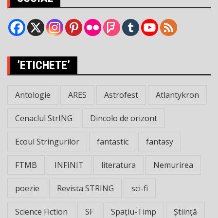
’ETICHETE’
Antologie
ARES
Astrofest
Atlantykron
Cenaclul StrING
Dincolo de orizont
Ecoul Stringurilor
fantastic
fantasy
FTMB
INFINIT
literatura
Nemurirea
poezie
Revista STRING
sci-fi
Science Fiction
SF
Spațiu-Timp
Știință