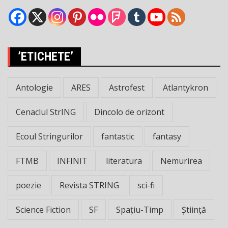
’ETICHETE’
Antologie
ARES
Astrofest
Atlantykron
Cenaclul StrING
Dincolo de orizont
Ecoul Stringurilor
fantastic
fantasy
FTMB
INFINIT
literatura
Nemurirea
poezie
Revista STRING
sci-fi
Science Fiction
SF
Spațiu-Timp
Știință