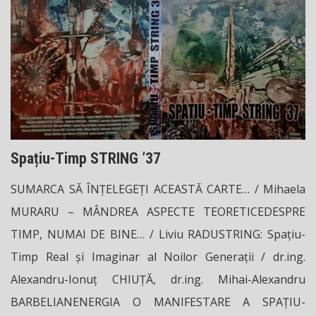
Spațiu-Timp STRING ’37
SUMARCA SĂ ÎNȚELEGEȚI ACEASTĂ CARTE… / Mihaela
MURARU – MÂNDREA ASPECTE TEORETICEDESPRE
TIMP, NUMAI DE BINE… / Liviu RADUSTRING: Spațiu-
Timp Real și Imaginar al Noilor Generații / dr.ing.
Alexandru-Ionuț CHIUȚĂ, dr.ing. Mihai-Alexandru
BARBELIANENERGIA O MANIFESTARE A SPAȚIU-