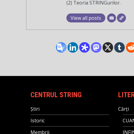
(2) Teoria STRINGurilor.
View all posts
CENTRUL STRING
LITE
Știri
Cărți
Istoric
CUAN
Membrii
INFI