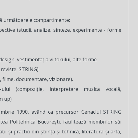
ează următoarele compartimente:
ective (studii, analize, sinteze, experimente - forme
 design, vestimentaţia viitorului, alte forme;
revistei STRING).
i, filme, documentare, vizionare).
lui (compoziţie, interpretare muzica vocală,
m up).
tombrie 1990, având ca precursor Cenaclul STRING
atea Politehnica București, facilitează membrilor săi
ii şi practici din ştiinţă şi tehnică, literatură şi artă,