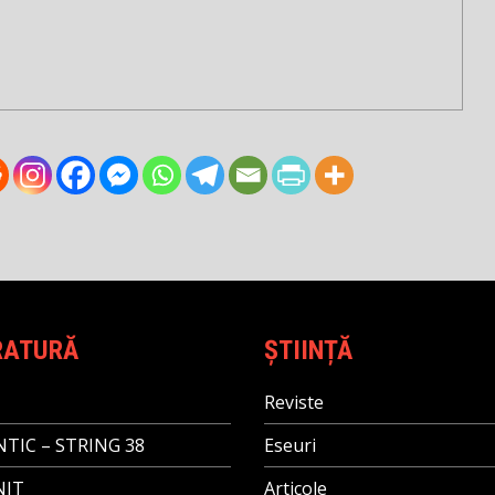
RATURĂ
ȘTIINȚĂ
Reviste
TIC – STRING 38
Eseuri
NIT
Articole