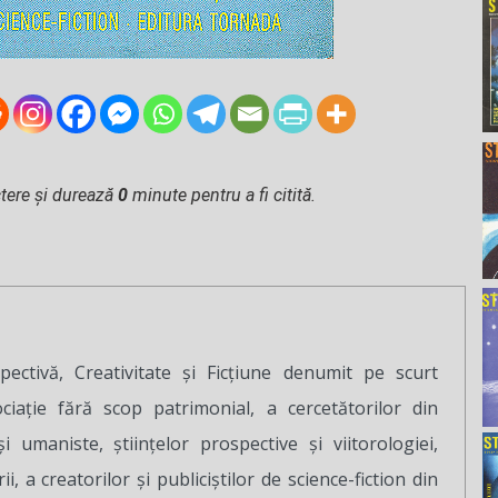
tere și durează
0
minute pentru a fi citită.
pectivă, Creativitate şi Ficţiune denumit pe scurt
iaţie fără scop patrimonial, a cercetătorilor din
i umaniste, ştiinţelor prospective şi viitorologiei,
ării, a creatorilor şi publiciştilor de science-fiction din