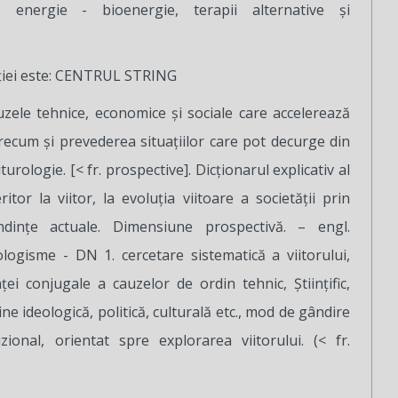
, energie - bioenergie, terapii alternative şi
ției este: CENTRUL STRING
auzele tehnice, economice şi sociale care accelerează
ecum şi prevederea situaţiilor care pot decurge din
turologie. [< fr. prospective]. Dicţionarul explicativ al
tor la viitor, la evoluţia viitoare a societăţii prin
ndinţe actuale. Dimensiune prospectivă. – engl.
logisme - DN 1. cercetare sistematică a viitorului,
ţei conjugale a cauzelor de ordin tehnic, Ştiinţific,
dine ideologică, politică, culturală etc., mod de gândire
zional, orientat spre explorarea viitorului. (< fr.