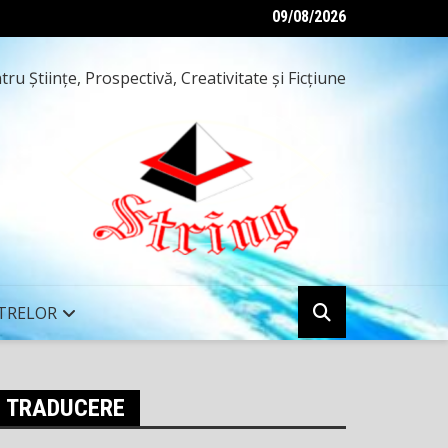
09/08/2026
e inteligențe — o seară altfel, pe 8 mai 2026
ru Ştiinţe, Prospectivă, Creativitate şi Ficţiune
TRELOR
TRADUCERE