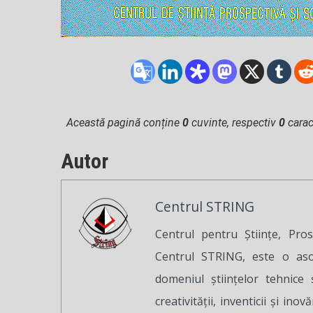
Această pagină conține
0
cuvinte, respectiv
0
carac
Autor
Centrul STRING
Centrul pentru Ştiinţe, Pros
Centrul STRING, este o asoc
domeniul ştiinţelor tehnice ş
creativităţii, inventicii şi inov