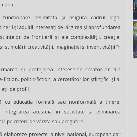
menii.
 funcţionare nelimitată şi asigură cadrul legal
nerii şi adulţii interesaţi de lărgirea şi aprofundarea
tiinţelor de frontieră şi ale complexităţii, creaţiei
 şi stimulării creativităţii, imaginaţiei şi inventivităţii în
irmarea şi protejarea intereselor creatorilor din
fiction, politic-fiction, a cercetătorilor ştiinţifici şi ai
aţii de profil.
ă cu educaţia formală sau nonformală a tinerei
t integrarea acesteia în societate şi eliminarea
lă pe criterii de vârstă sau pregătire.
 elaboreze proiecte la nivel naţional, european dar