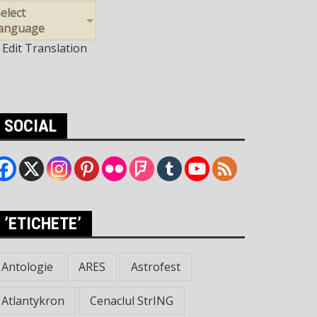
elect
language
Edit Translation
SOCIAL
’ETICHETE’
Antologie
ARES
Astrofest
Atlantykron
Cenaclul StrING