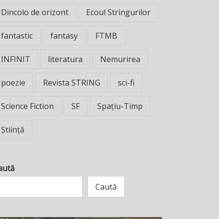
Dincolo de orizont
Ecoul Stringurilor
fantastic
fantasy
FTMB
INFINIT
literatura
Nemurirea
poezie
Revista STRING
sci-fi
Science Fiction
SF
Spațiu-Timp
Știință
aută
Caută