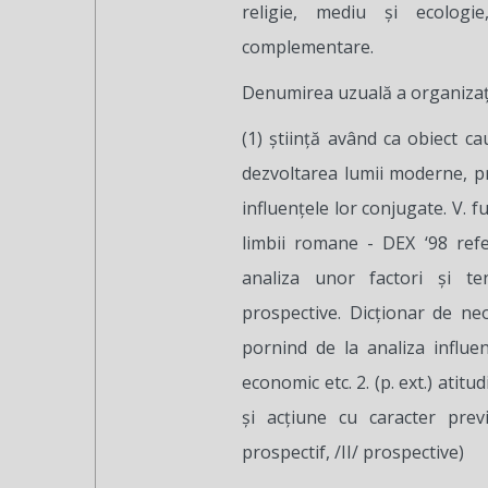
religie, mediu şi ecologie
complementare.
Denumirea uzuală a organiza
(1) ştiinţă având ca obiect c
dezvoltarea lumii moderne, pr
influenţele lor conjugate. V. fu
limbii romane - DEX ‘98 referi
analiza unor factori şi te
prospective. Dicţionar de neo
pornind de la analiza influen
economic etc. 2. (p. ext.) atitu
şi acţiune cu caracter previ
prospectif, /II/ prospective)