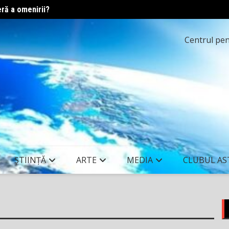
eră a omenirii?
Printr
Centrul pent
ȘTIINȚĂ
ARTE
MEDIA
CLUBUL AS