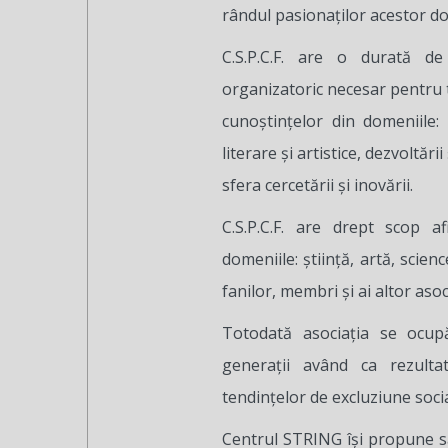
rândul pasionaţilor acestor do
C.S.P.C.F. are o durată de
organizatoric necesar pentru ti
cunoştinţelor din domeniile: ş
literare şi artistice, dezvoltării
sfera cercetării şi inovării.
C.S.P.C.F. are drept scop af
domeniile: ştiinţă, artă, science-
fanilor, membri şi ai altor asoci
Totodată asociaţia se ocup
generaţii având ca rezulta
tendinţelor de excluziune socia
Centrul STRING îşi propune să