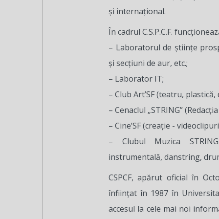
şi internaţional.
În cadrul C.S.P.C.F. funcțion
– Laboratorul de ştiinţe prosp
şi secţiuni de aur, etc.;
– Laborator IT;
– Club Art’SF (teatru, plastică,
– Cenaclul „STRING” (Redacţia 
– Cine’SF (creaţie - videoclipur
– Clubul Muzica STRING-u
instrumentală, danstring, dru
CSPCF, apărut oficial în Oc
înfiinţat în 1987 în Universit
accesul la cele mai noi informaţ