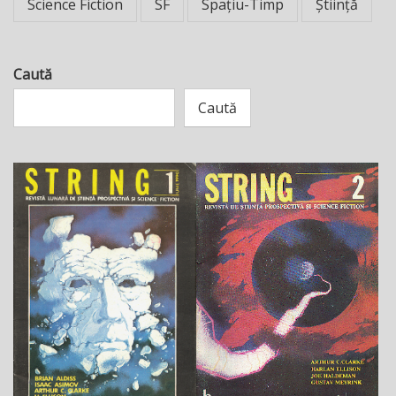
Science Fiction
SF
Spațiu-Timp
Știință
Caută
Caută