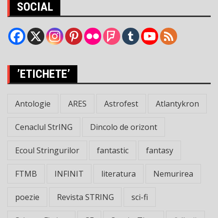
SOCIAL
’ETICHETE’
Antologie
ARES
Astrofest
Atlantykron
Cenaclul StrING
Dincolo de orizont
Ecoul Stringurilor
fantastic
fantasy
FTMB
INFINIT
literatura
Nemurirea
poezie
Revista STRING
sci-fi