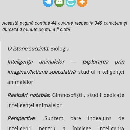
Această pagină conține
44
cuvinte, respectiv
349
caractere și
durează
0
minute pentru a fi citită.
O istorie succintă
: Biologia
Inteligența animalelor — explorarea prin
imaginar/ficțiune speculativă
: studiul inteligenței
animalelor
Realizări notabile
: Gimnosofiștii, studii dedicate
inteligenței animalelor
Perspective
: „Suntem oare îndeajuns de
inteligenți pentru a înțelege inteligența