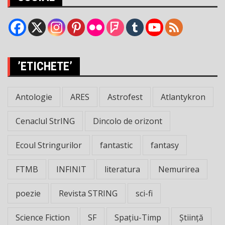
’ETICHETE’
Antologie
ARES
Astrofest
Atlantykron
Cenaclul StrING
Dincolo de orizont
Ecoul Stringurilor
fantastic
fantasy
FTMB
INFINIT
literatura
Nemurirea
poezie
Revista STRING
sci-fi
Science Fiction
SF
Spațiu-Timp
Știință