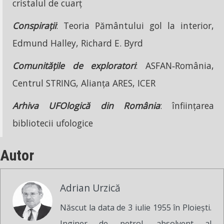
cristalul de cuarț
Conspirații
: Teoria Pământului gol la interior,
Edmund Halley, Richard E. Byrd
Comunitățile de exploratori
: ASFAN‑România,
Centrul STRING, Alianța ARES, ICER
Arhiva UFOlogică din România
: înființarea
bibliotecii ufologice
Autor
Adrian Urzică
Născut la data de 3 iulie 1955 în Ploiești.
Inginer de petrol, absolvent al