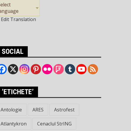
elect
language
Edit Translation
SOCIAL
’ETICHETE’
Antologie
ARES
Astrofest
Atlantykron
Cenaclul StrING