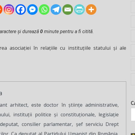
aractere și durează
0
minute pentru a fi citită.
sociației în relațiile cu instituțiile statului și ale
a
C
ant arhitect, este doctor în științe administrative,
lui, instituții politice și constituționale, legislație
deputat, consilier parlamentar, șef serviciu Drept
lor. Ca deputat al Partidului Umanist din România,