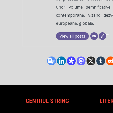
unor volume semnificative pe
contemporană, vizând dezv
europeană, globală.
View all posts
CENTRUL STRING
LITE