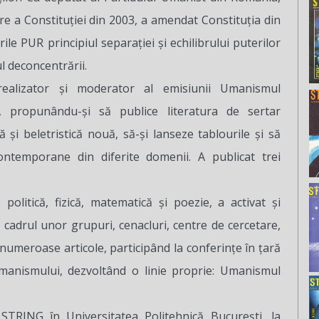
e a Constituției din 2003, a amendat Constituția din
le PUR principiul separației și echilibrului puterilor
ul deconcentrării.
alizator și moderator al emisiunii Umanismul
, propunându-și să publice literatura de sertar
că și beletristică nouă, să-și lanseze tablourile și să
contemporane din diferite domenii. A publicat trei
 politică, fizică, matematică și poezie, a activat și
 cadrul unor grupuri, cenacluri, centre de cercetare,
numeroase articole, participând la conferințe în țară
umanismului, dezvoltând o linie proprie: Umanismul
 STRING în Universitatea Politehnică București, la