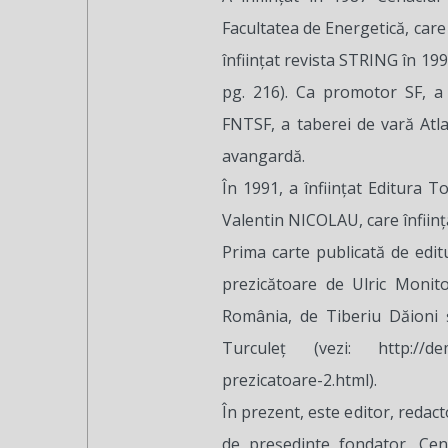
Facultatea de Energetică, care
înființat revista STRING în 199
pg. 216). Ca promotor SF, a
FNTSF, a taberei de vară Atla
avangardă.
În 1991, a înființat Editura 
Valentin NICOLAU, care înființ
Prima carte publicată de edit
prezicătoare de Ulric Monito
România, de Tiberiu Dăioni ș
Turculeț (vezi: http://demo
prezicatoare-2.html).
În prezent, este editor, redacto
de președinte fondator, Cent