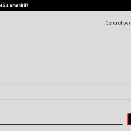
eră a omenirii?
Printr
Centrul pent