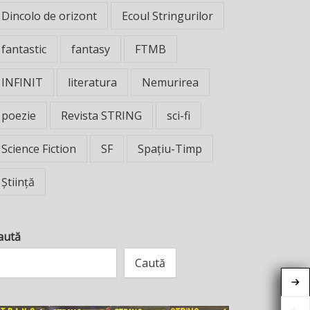
Dincolo de orizont
Ecoul Stringurilor
fantastic
fantasy
FTMB
INFINIT
literatura
Nemurirea
poezie
Revista STRING
sci-fi
Science Fiction
SF
Spațiu-Timp
Știință
aută
Caută