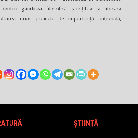
ntru gândirea filosofică, științifică și literară
oltarea unor proiecte de importanță națională,
RATURĂ
ȘTIINȚĂ