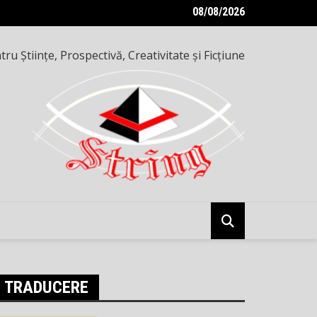
08/08/2026
e inteligențe — o seară altfel, pe 8 mai 2026
ru Ştiinţe, Prospectivă, Creativitate şi Ficţiune
TRADUCERE