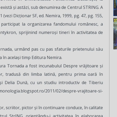
 există și astăzi, sub denumirea de Centrul STRING. A
1 (vezi Dicționar SF, ed. Nemira, 1999, pg. 47, pg. 155,
 participat la organizarea fandomului românesc, a
ntykron, sprijinind numeroși tineri în activitatea de
Tornada, urmând pas cu pas sfaturile prietenului său
a în același timp Editura Nemira.
ura Tornada a fost incunabulul Despre vrăjitoare și
r, tradusă din limba latină, pentru prima oară în
i Delia Dună, cu un studiu introductiv de Tiberiu
nologia.blogspot.ro/2011/02/despre-vrajitoare-si-
r, scriitor, pictor și în continuare conduce, în calitate
rul StrING, orientându-i activitatea în elaborarea