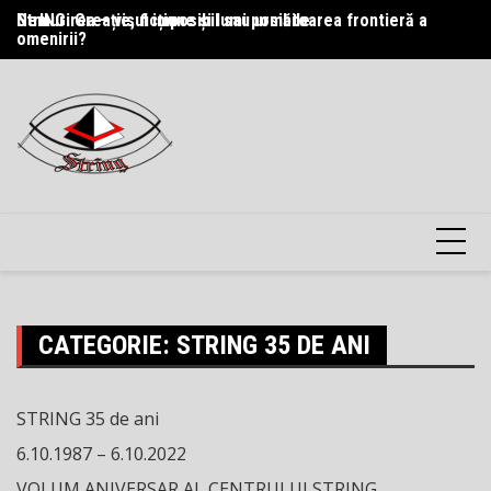
Skip
StrING: Creație, ficțiune și lumi posibile
Nemurirea – visul imposibil sau următoarea frontieră a
Pr
to
omenirii?
content
CATEGORIE:
STRING 35 DE ANI
STRING 35 de ani
6.10.1987 – 6.10.2022
VOLUM ANIVERSAR AL CENTRULUI STRING