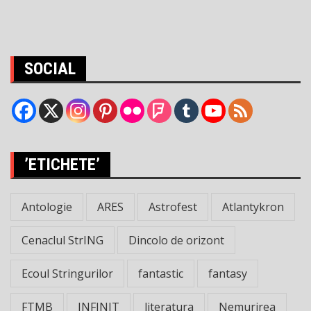
SOCIAL
’ETICHETE’
Antologie
ARES
Astrofest
Atlantykron
Cenaclul StrING
Dincolo de orizont
Ecoul Stringurilor
fantastic
fantasy
FTMB
INFINIT
literatura
Nemurirea