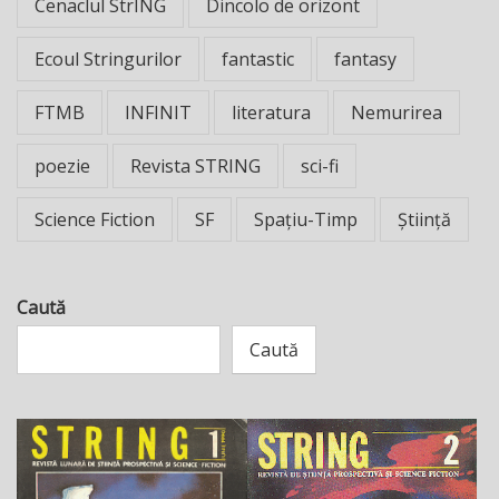
Cenaclul StrING
Dincolo de orizont
Ecoul Stringurilor
fantastic
fantasy
FTMB
INFINIT
literatura
Nemurirea
poezie
Revista STRING
sci-fi
Science Fiction
SF
Spațiu-Timp
Știință
Caută
Caută