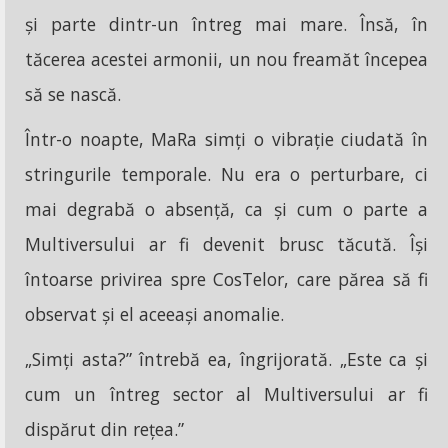
și parte dintr-un întreg mai mare. Însă, în
tăcerea acestei armonii, un nou freamăt începea
să se nască.
Într-o noapte, MaRa simți o vibrație ciudată în
stringurile temporale. Nu era o perturbare, ci
mai degrabă o absență, ca și cum o parte a
Multiversului ar fi devenit brusc tăcută. Își
întoarse privirea spre CosTelor, care părea să fi
observat și el aceeași anomalie.
„Simți asta?” întrebă ea, îngrijorată. „Este ca și
cum un întreg sector al Multiversului ar fi
dispărut din rețea.”