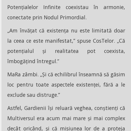
Potențialelor Infinite coexistau în armonie,
conectate prin Nodul Primordial.
„Am învățat că existența nu este limitată doar
la ceea ce este manifestat,” spuse CosTelor. „Că
potențialul și realitatea pot coexista,
îmbogățind întregul.”
MaRa zâmbi. „Și că echilibrul înseamnă să găsim
loc pentru toate aspectele existenței, fără a le
exclude sau distruge.”
Astfel, Gardienii își reluară veghea, conștienți că
Multiversul era acum mai mare și mai complex
decât oricând, și că misiunea lor de a proteja