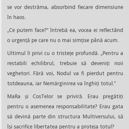
se vor destrăma, absorbind fiecare dimensiune
în haos.
„Ce putem face?” întrebă ea, vocea ei reflectând
o urgență pe care nu o mai simțise până acum.
Ultimul îi privi cu o tristețe profundă. „Pentru a
restabili echilibrul, trebuie să deveniți noii
veghetori. Fără voi, Nodul va fi pierdut pentru
totdeauna, iar Nemărginirea va înghiți totul.”
MaRa și CosTelor se priviră. Erau pregătiți
pentru o asemenea responsabilitate? Erau gata
să devină parte din structura Multiversului, să
își sacrifice libertatea pentru a proteja totul?