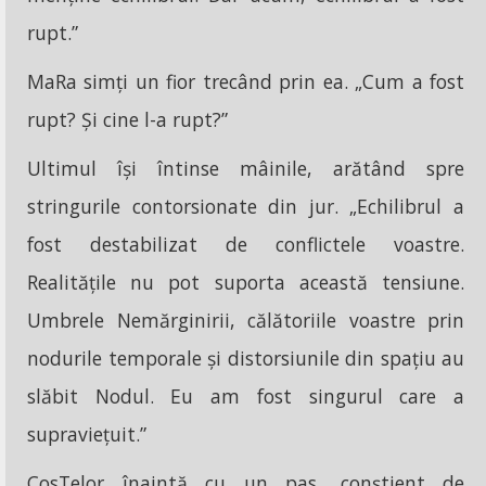
rupt.”
MaRa simți un fior trecând prin ea. „Cum a fost
rupt? Și cine l-a rupt?”
Ultimul își întinse mâinile, arătând spre
stringurile contorsionate din jur. „Echilibrul a
fost destabilizat de conflictele voastre.
Realitățile nu pot suporta această tensiune.
Umbrele Nemărginirii, călătoriile voastre prin
nodurile temporale și distorsiunile din spațiu au
slăbit Nodul. Eu am fost singurul care a
supraviețuit.”
CosTelor înaintă cu un pas, conștient de