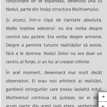
conștiințele lor se expandau, devenind una cu
Nodul, parte din însăși structura Multiversului.
Și atunci, într-o clipă de claritate absolută,
MaRa înțelese adevărul: nu era vorba despre
control sau putere. Era vorba despre armonie.
Despre a permite tuturor realităților să existe,
fără a le domina. Nodul Zeilor nu era doar un
centru al forței, ci un loc al creației infinite.
În acel moment, deveniseră mai mult decât
observatori. Ei erau noii arhitecți ai realității,
gardienii stringurilor care țineau laolaltă totul.
Multiversul continua să pulseze, iar ei erau
acum parte din acest puls etern, veghetori ai