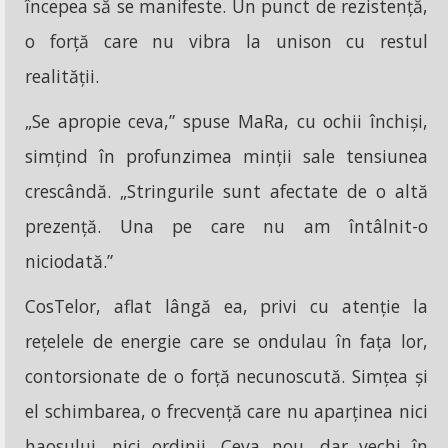
începea să se manifeste. Un punct de rezistență,
o forță care nu vibra la unison cu restul
realității.
„Se apropie ceva,” spuse MaRa, cu ochii închiși,
simțind în profunzimea minții sale tensiunea
crescândă. „Stringurile sunt afectate de o altă
prezență. Una pe care nu am întâlnit-o
niciodată.”
CosTelor, aflat lângă ea, privi cu atenție la
rețelele de energie care se ondulau în fața lor,
contorsionate de o forță necunoscută. Simțea și
el schimbarea, o frecvență care nu aparținea nici
haosului, nici ordinii. Ceva nou, dar vechi în