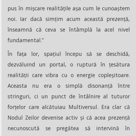
pus în mișcare realitățile așa cum le cunoaștem
noi. Iar dacă simțim acum această prezență,
înseamnă că ceva se întâmplă la acel nivel
fundamental.”
În fața lor, spațiul începu să se deschidă,
dezvăluind un portal, o ruptură în țesătura
realității care vibra cu o energie copleșitoare.
Aceasta nu era o simplă disonanță între
stringuri, ci un punct de întâlnire al tuturor
forțelor care alcătuiau Multiversul. Era clar că
Nodul Zeilor devenise activ și că acea prezență
necunoscută se pregătea să intervină în