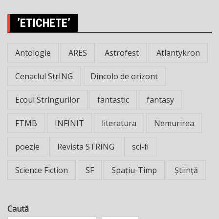
’ETICHETE’
Antologie
ARES
Astrofest
Atlantykron
Cenaclul StrING
Dincolo de orizont
Ecoul Stringurilor
fantastic
fantasy
FTMB
INFINIT
literatura
Nemurirea
poezie
Revista STRING
sci-fi
Science Fiction
SF
Spațiu-Timp
Știință
Caută