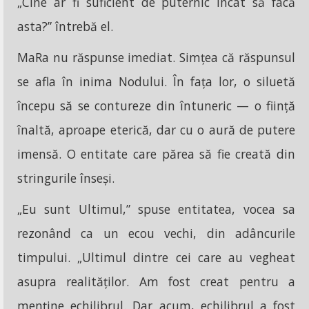
„Cine ar fi suficient de puternic încât să facă
asta?” întrebă el.
MaRa nu răspunse imediat. Simțea că răspunsul
se afla în inima Nodului. În fața lor, o siluetă
începu să se contureze din întuneric — o ființă
înaltă, aproape eterică, dar cu o aură de putere
imensă. O entitate care părea să fie creată din
stringurile înseși.
„Eu sunt Ultimul,” spuse entitatea, vocea sa
rezonând ca un ecou vechi, din adâncurile
timpului. „Ultimul dintre cei care au vegheat
asupra realităților. Am fost creat pentru a
menține echilibrul. Dar acum, echilibrul a fost