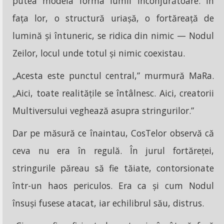
putea modela forma lumii înconjurătoare. În
fața lor, o structură uriașă, o fortăreață de
lumină și întuneric, se ridica din nimic — Nodul
Zeilor, locul unde totul și nimic coexistau.
„Acesta este punctul central,” murmură MaRa.
„Aici, toate realitățile se întâlnesc. Aici, creatorii
Multiversului veghează asupra stringurilor.”
Dar pe măsură ce înaintau, CosTelor observă că
ceva nu era în regulă. În jurul fortăreței,
stringurile păreau să fie tăiate, contorsionate
într-un haos periculos. Era ca și cum Nodul
însuși fusese atacat, iar echilibrul său, distrus.