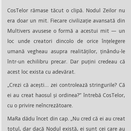
CosTelor rămase tăcut o clipă. Nodul Zeilor nu
era doar un mit. Fiecare civilizație avansată din
Multivers avusese o formă a acestui mit — un
loc unde creatori dincolo de orice înțelegere
umană vegheau asupra realităților, ținându-le
într-un echilibru precar. Dar puțini credeau că
acest loc exista cu adevărat.
„Crezi că acești… zei controlează stringurile? Că
ei au creat haosul și ordinea?” întrebă CosTelor,
cu o privire neîncrezătoare.
MaRa dădu încet din cap. „Nu cred că ei au creat
totul, dar dacă Nodul există, ei sunt cei care au