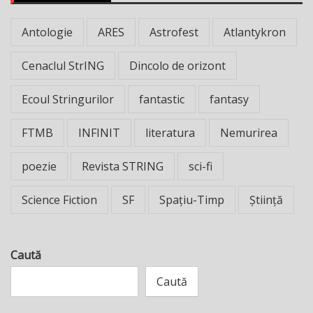
Antologie
ARES
Astrofest
Atlantykron
Cenaclul StrING
Dincolo de orizont
Ecoul Stringurilor
fantastic
fantasy
FTMB
INFINIT
literatura
Nemurirea
poezie
Revista STRING
sci-fi
Science Fiction
SF
Spațiu-Timp
Știință
Caută
Caută