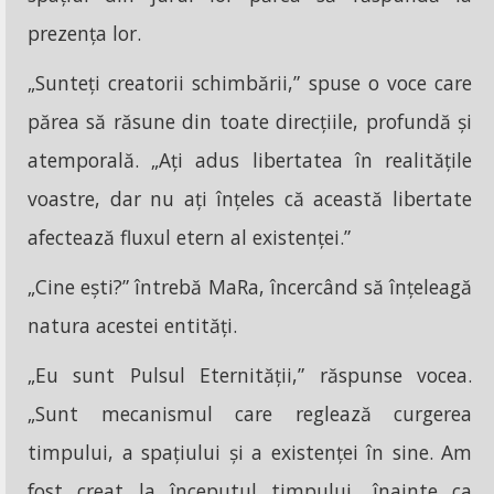
prezența lor.
„Sunteți creatorii schimbării,” spuse o voce care
părea să răsune din toate direcțiile, profundă și
atemporală. „Ați adus libertatea în realitățile
voastre, dar nu ați înțeles că această libertate
afectează fluxul etern al existenței.”
„Cine ești?” întrebă MaRa, încercând să înțeleagă
natura acestei entități.
„Eu sunt Pulsul Eternității,” răspunse vocea.
„Sunt mecanismul care reglează curgerea
timpului, a spațiului și a existenței în sine. Am
fost creat la începutul timpului, înainte ca