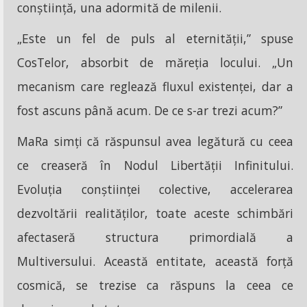
conștiință, una adormită de milenii.
„Este un fel de puls al eternității,” spuse
CosTelor, absorbit de măreția locului. „Un
mecanism care reglează fluxul existenței, dar a
fost ascuns până acum. De ce s-ar trezi acum?”
MaRa simți că răspunsul avea legătură cu ceea
ce creaseră în Nodul Libertății Infinitului.
Evoluția conștiinței colective, accelerarea
dezvoltării realităților, toate aceste schimbări
afectaseră structura primordială a
Multiversului. Această entitate, această forță
cosmică, se trezise ca răspuns la ceea ce