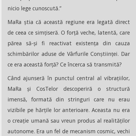
nicio lege cunoscută.”
MaRa știa că această regiune era legată direct
de ceea ce simțiseră. O forță veche, latentă, care
părea să-și fi reactivat existența din cauza
schimbărilor aduse de Vârfurile Conștiinței. Dar
ce era această forță? Ce încerca să transmită?
Când ajunseră în punctul central al vibrațiilor,
MaRa și CosTelor descoperiră o structură
imensă, formată din stringuri care nu erau
vizibile pe hărțile lor anterioare. Aceasta nu era
o creație umană sau vreun produs al realităților
autonome. Era un fel de mecanism cosmic, vechi