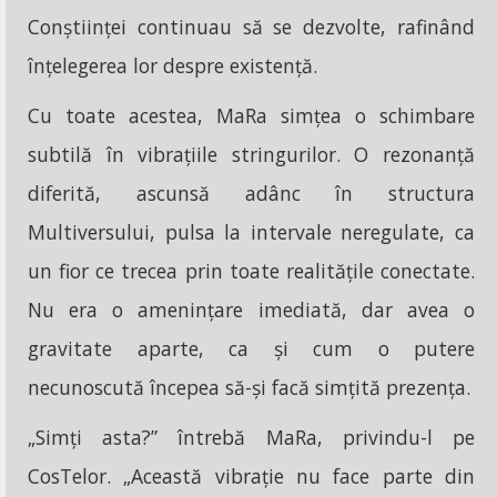
Conștiinței continuau să se dezvolte, rafinând
înțelegerea lor despre existență.
Cu toate acestea, MaRa simțea o schimbare
subtilă în vibrațiile stringurilor. O rezonanță
diferită, ascunsă adânc în structura
Multiversului, pulsa la intervale neregulate, ca
un fior ce trecea prin toate realitățile conectate.
Nu era o amenințare imediată, dar avea o
gravitate aparte, ca și cum o putere
necunoscută începea să-și facă simțită prezența.
„Simți asta?” întrebă MaRa, privindu-l pe
CosTelor. „Această vibrație nu face parte din