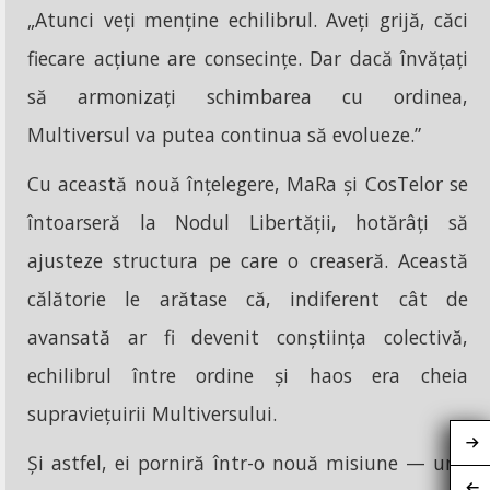
„Atunci veți menține echilibrul. Aveți grijă, căci
fiecare acțiune are consecințe. Dar dacă învățați
să armonizați schimbarea cu ordinea,
Multiversul va putea continua să evolueze.”
Cu această nouă înțelegere, MaRa și CosTelor se
întoarseră la Nodul Libertății, hotărâți să
ajusteze structura pe care o creaseră. Această
călătorie le arătase că, indiferent cât de
avansată ar fi devenit conștiința colectivă,
echilibrul între ordine și haos era cheia
supraviețuirii Multiversului.
Și astfel, ei porniră într-o nouă misiune — una