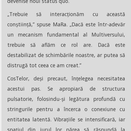
devenise noul status quo.
„Trebuie să interacționăm cu această
conștiință,” spuse MaRa. „Dacă este într-adevăr
un mecanism fundamental al Multiversului,
trebuie să aflăm ce rol are. Dacă este
destabilizat de schimbările noastre, ar putea să
distrugă tot ceea ce am creat.”
CosTelor, deși precaut, înțelegea necesitatea
acestui pas. Se apropiară de structura
pulsatorie, folosindu-și legătura profundă cu
stringurile pentru a încerca o conexiune cu
entitatea latentă. Vibrațiile se intensificară, iar
spațiul din jurul lor părea să răspundă la