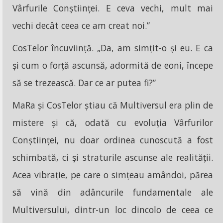
Vârfurile Conștiinței. E ceva vechi, mult mai
vechi decât ceea ce am creat noi.”
CosTelor încuviință. „Da, am simțit-o și eu. E ca
și cum o forță ascunsă, adormită de eoni, începe
să se trezească. Dar ce ar putea fi?”
MaRa și CosTelor știau că Multiversul era plin de
mistere și că, odată cu evoluția Vârfurilor
Conștiinței, nu doar ordinea cunoscută a fost
schimbată, ci și straturile ascunse ale realității.
Acea vibrație, pe care o simțeau amândoi, părea
să vină din adâncurile fundamentale ale
Multiversului, dintr-un loc dincolo de ceea ce