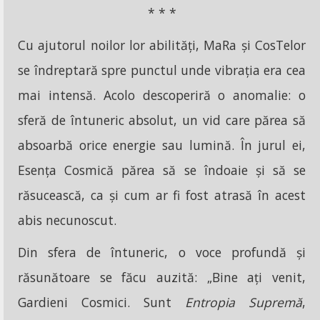
* * *
Cu ajutorul noilor lor abilități, MaRa și CosTelor
se îndreptară spre punctul unde vibrația era cea
mai intensă. Acolo descoperiră o anomalie: o
sferă de întuneric absolut, un vid care părea să
absoarbă orice energie sau lumină. În jurul ei,
Esența Cosmică părea să se îndoaie și să se
răsucească, ca și cum ar fi fost atrasă în acest
abis necunoscut.
Din sfera de întuneric, o voce profundă și
răsunătoare se făcu auzită: „Bine ați venit,
Gardieni Cosmici. Sunt
Entropia Supremă
,