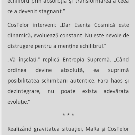
echilibru prin absorbția și transformarea a ceea
ce a devenit stagnant.”
CosTelor interveni: „Dar Esența Cosmică este
dinamică, evoluează constant. Nu este nevoie de
distrugere pentru a menține echilibrul.”
„Vă înșelați,” replică Entropia Supremă. „Când
ordinea devine absolută, ea suprimă
posibilitatea schimbării autentice. Fără haos și
dezintegrare, nu poate exista adevărata
evoluție.”
* * *
Realizând gravitatea situației, MaRa și CosTelor