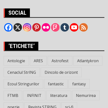
SOCIAL
’ETICHETE’
Antologie
ARES
Astrofest
Atlantykron
Cenaclul StrING
Dincolo de orizont
Ecoul Stringurilor
fantastic
fantasy
FTMB
INFINIT
literatura
Nemurirea
poezie
Revista STRING
sci-fi