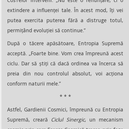
CosTelor interveni: „Nu este o renunțare, ci o
extindere a influenței tale. În acest mod, îți vei
putea exercita puterea fără a distruge totul,
permițând evoluției să continue.”
După o tăcere apăsătoare, Entropia Supremă
acceptă. „Foarte bine. Vom crea împreună acest
ciclu. Dar să știți că dacă ordinea va încerca să
preia din nou controlul absolut, voi acționa
conform naturii mele.”
* * *
Astfel, Gardienii Cosmici, împreună cu Entropia
Supremă, creară
Ciclul Sinergic
, un mecanism