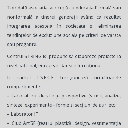
Totodată asociaţia se ocupă cu educaţia formală sau
nonformală a tinerei generaţii având ca rezultat
integrarea acesteia în societate şi eliminarea
tendinţelor de excluziune socială pe criterii de vârstă
sau pregătire.
Centrul STRING îşi propune să elaboreze proiecte la
nivel naţional, european dar şi internaţional.
În cadrul C.S.P.C.F. funcționează următoarele
compartimente:
– Laboratorul de ştiinţe prospective (studii, analize,
sinteze, experimente - forme şi secţiuni de aur, etc.;
– Laborator IT;
– Club Art’SF (teatru, plastică, design, vestimentaţia