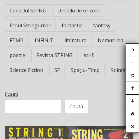
Cenaclul StrING
Dincolo de orizont
Ecoul Stringurilor
fantastic
fantasy
FTMB
INFINIT
literatura
Nemurirea
poezie
Revista STRING
sci-fi
Science Fiction
SF
Spațiu-Timp
Știință
Caută
Caută