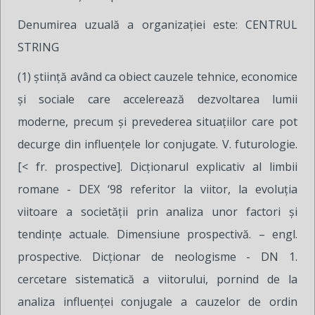
Denumirea uzuală a organizației este: CENTRUL
STRING
(1) ştiinţă având ca obiect cauzele tehnice, economice
şi sociale care accelerează dezvoltarea lumii
moderne, precum şi prevederea situaţiilor care pot
decurge din influenţele lor conjugate. V. futurologie.
[< fr. prospective]. Dicţionarul explicativ al limbii
romane - DEX ‘98 referitor la viitor, la evoluţia
viitoare a societăţii prin analiza unor factori şi
tendinţe actuale. Dimensiune prospectivă. – engl.
prospective. Dicţionar de neologisme - DN 1.
cercetare sistematică a viitorului, pornind de la
analiza influenţei conjugale a cauzelor de ordin