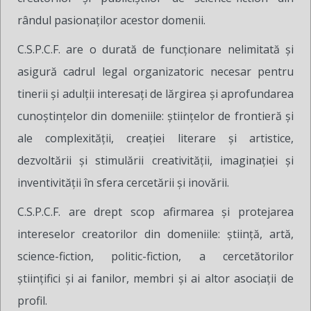
rândul pasionaţilor acestor domenii.
C.S.P.C.F. are o durată de funcţionare nelimitată şi
asigură cadrul legal organizatoric necesar pentru
tinerii şi adulţii interesaţi de lărgirea şi aprofundarea
cunoştinţelor din domeniile: ştiinţelor de frontieră şi
ale complexităţii, creaţiei literare şi artistice,
dezvoltării şi stimulării creativităţii, imaginaţiei şi
inventivităţii în sfera cercetării şi inovării.
C.S.P.C.F. are drept scop afirmarea şi protejarea
intereselor creatorilor din domeniile: ştiinţă, artă,
science-fiction, politic-fiction, a cercetătorilor
ştiinţifici şi ai fanilor, membri şi ai altor asociaţii de
profil.