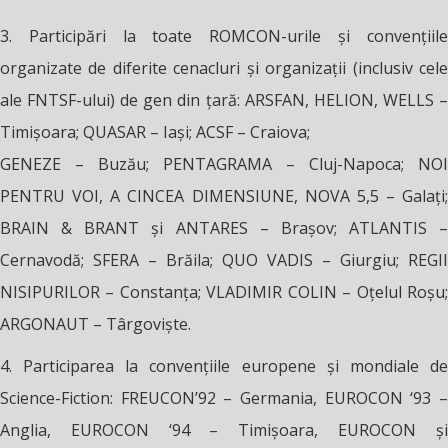
3. Participări la toate ROMCON-urile şi convenţiile
organizate de diferite cenacluri şi organizaţii (inclusiv cele
ale FNTSF-ului) de gen din ţară: ARSFAN, HELION, WELLS –
Timişoara; QUASAR – Iaşi; ACSF – Craiova;
GENEZE – Buzău; PENTAGRAMA – Cluj-Napoca; NOI
PENTRU VOI, A CINCEA DIMENSIUNE, NOVA 5,5 – Galaţi;
BRAIN & BRANT și ANTARES – Braşov; ATLANTIS –
Cernavodă; SFERA – Brăila; QUO VADIS – Giurgiu; REGII
NISIPURILOR – Constanţa; VLADIMIR COLIN – Oţelul Roşu;
ARGONAUT – Târgovişte.
4. Participarea la convenţiile europene şi mondiale de
Science-Fiction: FREUCON’92 – Germania, EUROCON ‘93 –
Anglia, EUROCON ‘94 – Timişoara, EUROCON şi