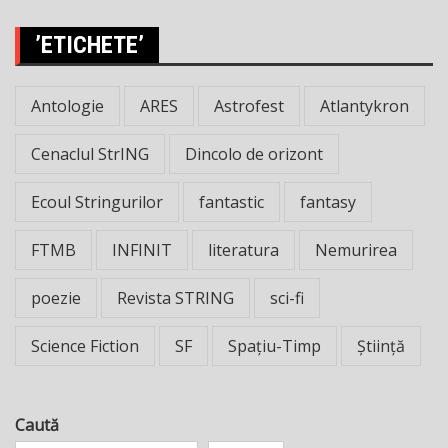
’ETICHETE’
Antologie
ARES
Astrofest
Atlantykron
Cenaclul StrING
Dincolo de orizont
Ecoul Stringurilor
fantastic
fantasy
FTMB
INFINIT
literatura
Nemurirea
poezie
Revista STRING
sci-fi
Science Fiction
SF
Spațiu-Timp
Știință
Caută