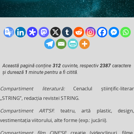
Această pagină conține
312
cuvinte, respectiv
2387
caractere
și durează
1
minute pentru a fi citită.
Compartiment literatură:
Cenaclul ştiinţific-litera
„STRING”, redacţia revistei STRING.
Compartiment ART’SF
: teatru, artă plastic, design
vestimentaţia viitorului, alte forme (exp.: jucării).
Compartiment film
CINE’SF
: creaţie (videoclipuri, filme,