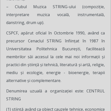
– Clubul Muzica STRING-ului (compoziţie,
interpretare muzica vocală, instrumentală,
danstring, drum up).
CSPCF, apărut oficial în Octombrie 1990, având ca
precursor Cenaclul STRING înfiinţat în 1987 în
Universitatea Politehnica București, facilitează
membrilor săi accesul la cele mai noi informaţii şi
practici din ştiinţă şi tehnică, literatură şi artă, religie,
mediu şi ecologie, energie - bioenergie, terapii
alternative şi complementare.
Denumirea uzuală a organizației este: CENTRUL
STRING
(1) ştiinţă având ca obiect cauzele tehnice, economice