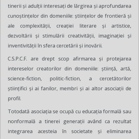
tinerii şi adulţii interesaţi de lărgirea şi aprofundarea
cunoştinţelor din domeniile: ştiinţelor de frontieră şi
ale complexităţii, creaţiei literare şi artistice,
dezvoltării şi stimulării creativităţii, imaginaţiei şi
inventivităţii în sfera cercetării şi inovării.
C.S.P.C.F. are drept scop afirmarea şi protejarea
intereselor creatorilor din domeniile: ştiinţă, artă,
science-fiction, politic-fiction, a cercetătorilor
ştiinţifici şi ai fanilor, membri şi ai altor asociaţii de
profil.
Totodată asociaţia se ocupă cu educaţia formală sau
nonformală a tinerei generaţii având ca rezultat
integrarea acesteia în societate şi eliminarea