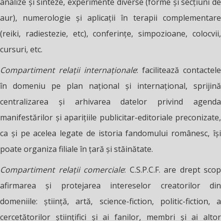
analize şi sinteze, experimente diverse (forme şi secţiuni de
aur), numerologie şi aplicaţii în terapii complementare
(reiki, radiestezie, etc), conferinţe, simpozioane, colocvii,
cursuri, etc.
Compartiment relaţii internaţionale
: facilitează contactele
în domeniu pe plan naţional şi internaţional, sprijină
centralizarea şi arhivarea datelor privind agenda
manifestărilor şi apariţiile publicitar-editoriale preconizate,
ca şi pe acelea legate de istoria fandomului românesc, îşi
poate organiza filiale în ţară şi stăinătate.
Compartiment relaţii comerciale
: C.S.P.C.F. are drept scop
afirmarea şi protejarea intereselor creatorilor din
domeniile: ştiinţă, artă, science-fiction, politic-fiction, a
cercetătorilor ştiințifici şi ai fanilor, membri şi ai altor