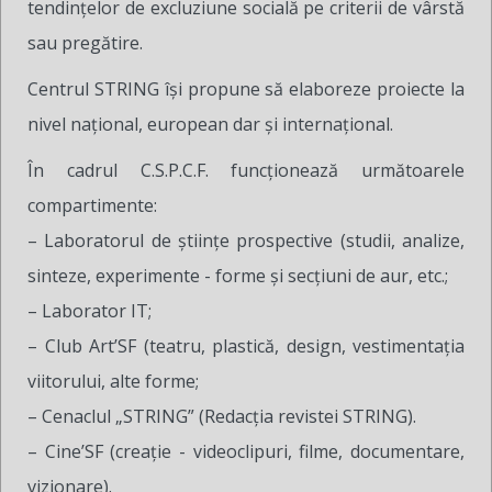
tendinţelor de excluziune socială pe criterii de vârstă
sau pregătire.
Centrul STRING îşi propune să elaboreze proiecte la
nivel naţional, european dar şi internaţional.
În cadrul C.S.P.C.F. funcționează următoarele
compartimente:
– Laboratorul de ştiinţe prospective (studii, analize,
sinteze, experimente - forme şi secţiuni de aur, etc.;
– Laborator IT;
– Club Art’SF (teatru, plastică, design, vestimentaţia
viitorului, alte forme;
– Cenaclul „STRING” (Redacţia revistei STRING).
– Cine’SF (creaţie - videoclipuri, filme, documentare,
vizionare).