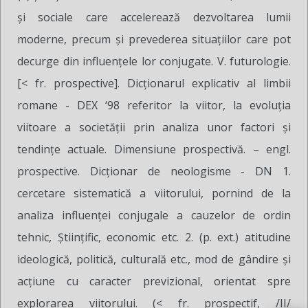
şi sociale care accelerează dezvoltarea lumii
moderne, precum şi prevederea situaţiilor care pot
decurge din influenţele lor conjugate. V. futurologie.
[< fr. prospective]. Dicţionarul explicativ al limbii
romane - DEX ‘98 referitor la viitor, la evoluţia
viitoare a societăţii prin analiza unor factori şi
tendinţe actuale. Dimensiune prospectivă. – engl.
prospective. Dicţionar de neologisme - DN 1.
cercetare sistematică a viitorului, pornind de la
analiza influenţei conjugale a cauzelor de ordin
tehnic, Ştiinţific, economic etc. 2. (p. ext.) atitudine
ideologică, politică, culturală etc., mod de gândire şi
acţiune cu caracter previzional, orientat spre
explorarea viitorului. (< fr. prospectif, /II/