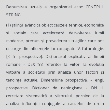
Denumirea uzuală a organizației este: CENTRUL
STRING
(1) ştiinţă având ca obiect cauzele tehnice, economice
şi sociale care accelerează dezvoltarea lumii
moderne, precum şi prevederea situaţiilor care pot
decurge din influenţele lor conjugate. V. futurologie.
[< fr. prospective]. Dicţionarul explicativ al limbii
romane - DEX ‘98 referitor la viitor, la evoluţia
viitoare a societăţii prin analiza unor factori şi
tendinţe actuale. Dimensiune prospectivă. – engl.
prospective. Dicţionar de neologisme - DN 1.
cercetare sistematică a viitorului, pornind de la
analiza influenţei conjugale a cauzelor de ordin