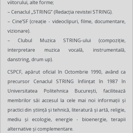
viitorului, alte forme;
– Cenaclul „STRING” (Redacţia revistei STRING).
– Cine’SF (creaţie - videoclipuri, filme, documentare,
vizionare).
– Clubul Muzica STRING-ului (compoziţie,
interpretare muzica vocală, instrumentală,
danstring, drum up).
CSPCF, apărut oficial în Octombrie 1990, având ca
precursor Cenaclul STRING înfiinţat în 1987 în
Universitatea Politehnica București, facilitează
membrilor săi accesul la cele mai noi informaţii şi
practici din ştiinţă şi tehnică, literatură şi artă, religie,
mediu şi ecologie, energie - bioenergie, terapii
alternative şi complementare.