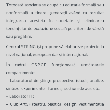
Totodată asociaţia se ocupă cu educaţia formală sau
nonformală a tinerei generaţii având ca rezultat
integrarea acesteia în societate şi eliminarea
tendinţelor de excluziune socială pe criterii de vârstă
sau pregătire.
Centrul STRING îşi propune să elaboreze proiecte la
nivel naţional, european dar şi internaţional.
În cadrul C.S.P.C.F. funcționează următoarele
compartimente:
– Laboratorul de ştiinţe prospective (studii, analize,
sinteze, experimente - forme şi secţiuni de aur, etc.;
– Laborator IT;
– Club Art’SF (teatru, plastică, design, vestimentaţia