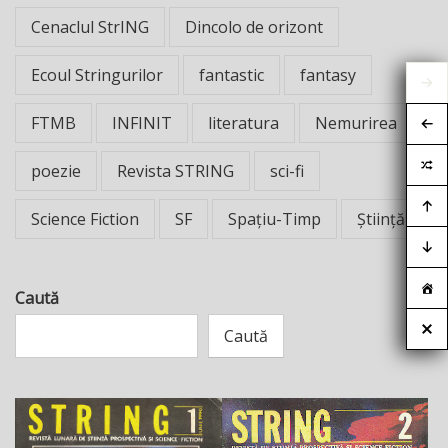
Cenaclul StrING
Dincolo de orizont
Ecoul Stringurilor
fantastic
fantasy
FTMB
INFINIT
literatura
Nemurirea
poezie
Revista STRING
sci-fi
Science Fiction
SF
Spațiu-Timp
Știință
Caută
Caută