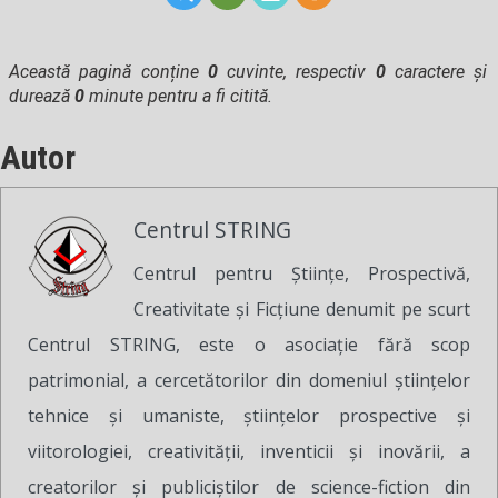
Această pagină conține
0
cuvinte, respectiv
0
caractere și
durează
0
minute pentru a fi citită.
Autor
Centrul STRING
Centrul pentru Ştiinţe, Prospectivă,
Creativitate şi Ficţiune denumit pe scurt
Centrul STRING, este o asociaţie fără scop
patrimonial, a cercetătorilor din domeniul ştiinţelor
tehnice şi umaniste, ştiinţelor prospective şi
viitorologiei, creativităţii, inventicii şi inovării, a
creatorilor şi publiciştilor de science-fiction din