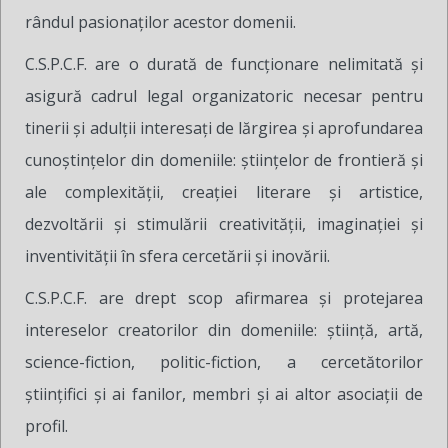
rândul pasionaţilor acestor domenii.
C.S.P.C.F. are o durată de funcţionare nelimitată şi
asigură cadrul legal organizatoric necesar pentru
tinerii şi adulţii interesaţi de lărgirea şi aprofundarea
cunoştinţelor din domeniile: ştiinţelor de frontieră şi
ale complexităţii, creaţiei literare şi artistice,
dezvoltării şi stimulării creativităţii, imaginaţiei şi
inventivităţii în sfera cercetării şi inovării.
C.S.P.C.F. are drept scop afirmarea şi protejarea
intereselor creatorilor din domeniile: ştiinţă, artă,
science-fiction, politic-fiction, a cercetătorilor
ştiinţifici şi ai fanilor, membri şi ai altor asociaţii de
profil.