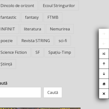
Dincolo de orizont
Ecoul Stringurilor
fantastic
fantasy
FTMB
INFINIT
literatura
Nemurirea
poezie
Revista STRING
sci-fi
Science Fiction
SF
Spațiu-Timp
Știință
aută
Caută