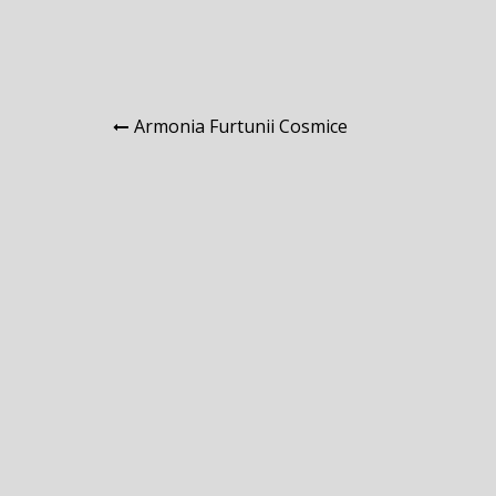
Navigare
Armonia Furtunii Cosmice
în
articole