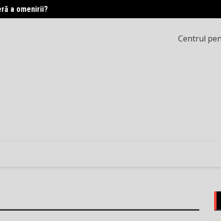
eră a omenirii?
Printr
Centrul pent