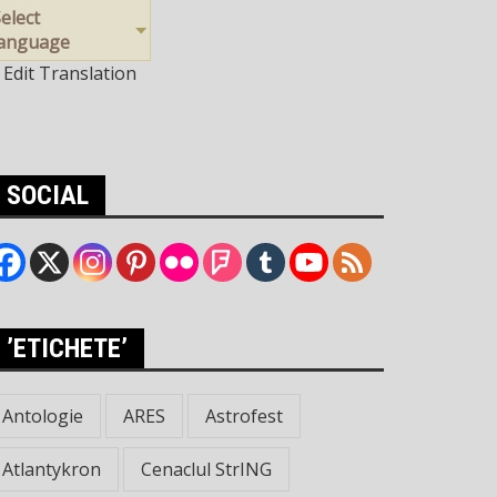
elect
language
Edit Translation
SOCIAL
’ETICHETE’
Antologie
ARES
Astrofest
Atlantykron
Cenaclul StrING