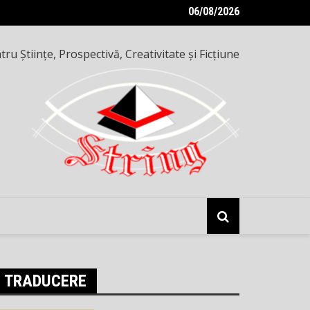
06/08/2026
e inteligențe — o seară altfel, pe 8 mai 2026
ru Ştiinţe, Prospectivă, Creativitate şi Ficţiune
TRADUCERE