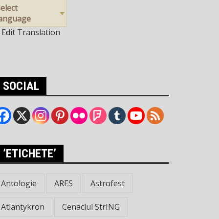
elect
language
Edit Translation
SOCIAL
’ETICHETE’
Antologie
ARES
Astrofest
Atlantykron
Cenaclul StrING