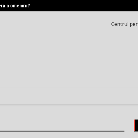
eră a omenirii?
Printr
Centrul pent