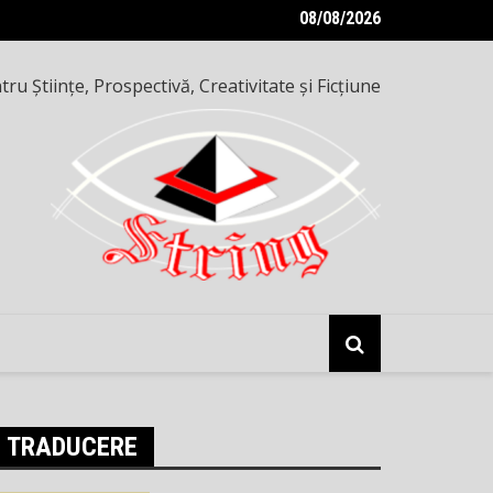
08/08/2026
e inteligențe — o seară altfel, pe 8 mai 2026
ru Ştiinţe, Prospectivă, Creativitate şi Ficţiune
TRADUCERE