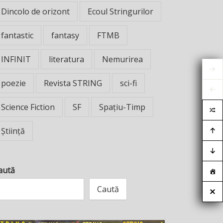
Dincolo de orizont
Ecoul Stringurilor
fantastic
fantasy
FTMB
INFINIT
literatura
Nemurirea
poezie
Revista STRING
sci-fi
Science Fiction
SF
Spațiu-Timp
Știință
aută
Caută