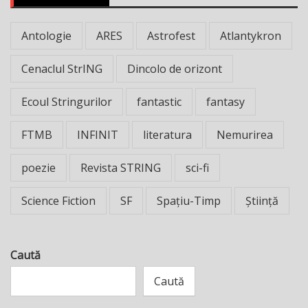
Antologie
ARES
Astrofest
Atlantykron
Cenaclul StrING
Dincolo de orizont
Ecoul Stringurilor
fantastic
fantasy
FTMB
INFINIT
literatura
Nemurirea
poezie
Revista STRING
sci-fi
Science Fiction
SF
Spațiu-Timp
Știință
Caută
Caută