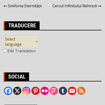
Navigare
Simfonia Eternității
Cercul Infinitului Reînnoit
în
articole
TRADUCERE
Select
language
Edit Translation
SOCIAL