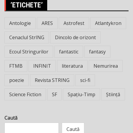
’ETICHETE’
Antologie
ARES
Astrofest
Atlantykron
Cenaclul StrING
Dincolo de orizont
Ecoul Stringurilor
fantastic
fantasy
FTMB
INFINIT
literatura
Nemurirea
poezie
Revista STRING
sci-fi
Science Fiction
SF
Spațiu-Timp
Știință
Caută
Caută