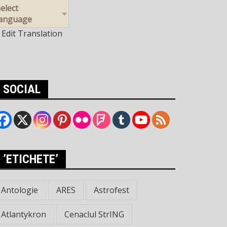
elect
language
Edit Translation
SOCIAL
’ETICHETE’
Antologie
ARES
Astrofest
Atlantykron
Cenaclul StrING