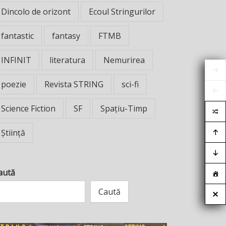
Dincolo de orizont
Ecoul Stringurilor
fantastic
fantasy
FTMB
INFINIT
literatura
Nemurirea
poezie
Revista STRING
sci-fi
Science Fiction
SF
Spațiu-Timp
Știință
aută
Caută