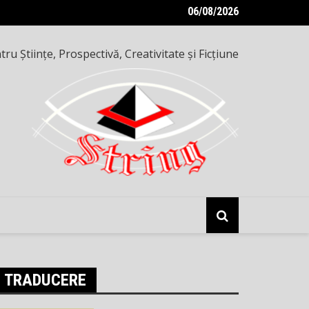
06/08/2026
e inteligențe — o seară altfel, pe 8 mai 2026
ru Ştiinţe, Prospectivă, Creativitate şi Ficţiune
TRADUCERE