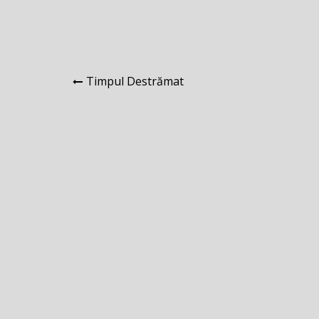
Navigare
Timpul Destrămat
în
articole