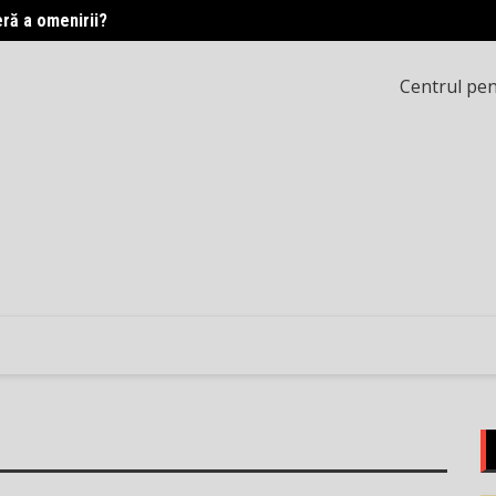
eră a omenirii?
Printr
Centrul pent