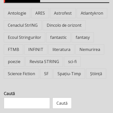
Antologie
ARES
Astrofest
Atlantykron
Cenaclul StrING
Dincolo de orizont
Ecoul Stringurilor
fantastic
fantasy
FTMB
INFINIT
literatura
Nemurirea
poezie
Revista STRING
sci-fi
Science Fiction
SF
Spațiu-Timp
Știință
Caută
Caută