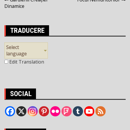
Navigare
Dinamice
în
articole
TRADUCERE
Select
language
Edit Translation
SOCIAL