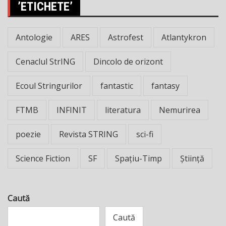
’ETICHETE’
Antologie
ARES
Astrofest
Atlantykron
Cenaclul StrING
Dincolo de orizont
Ecoul Stringurilor
fantastic
fantasy
FTMB
INFINIT
literatura
Nemurirea
poezie
Revista STRING
sci-fi
Science Fiction
SF
Spațiu-Timp
Știință
Caută
Caută