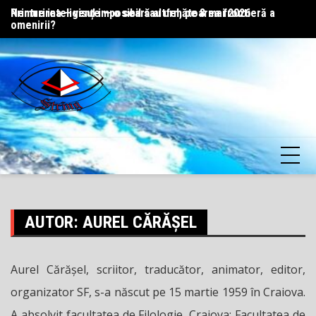
Skip
Nemurirea – visul imposibil sau următoarea frontieră a
Printre inteligențe — o seară altfel, pe 8 mai 2026
Co
to
omenirii?
content
AUTOR:
AUREL CĂRĂȘEL
Aurel Cărășel, scriitor, traducător, animator, editor,
organizator SF, s-a născut pe 15 martie 1959 în Craiova.
A absolvit facultatea de Filologie, Craiova; Facultatea de