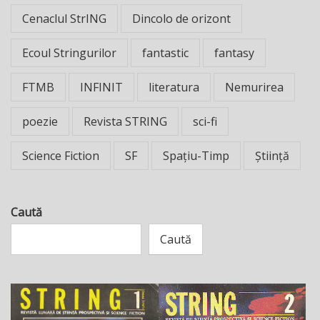
Cenaclul StrING
Dincolo de orizont
Ecoul Stringurilor
fantastic
fantasy
FTMB
INFINIT
literatura
Nemurirea
poezie
Revista STRING
sci-fi
Science Fiction
SF
Spațiu-Timp
Știință
Caută
Caută