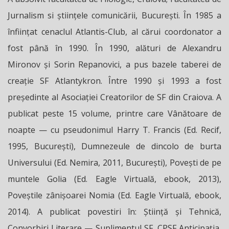
Jurnalism si științele comunicării, București. În 1985 a
înființat cenaclul Atlantis-Club, al cărui coordonator a
fost până în 1990. În 1990, alături de Alexandru
Mironov și Sorin Repanovici, a pus bazele taberei de
creație SF Atlantykron. Între 1990 și 1993 a fost
președinte al Asociației Creatorilor de SF din Craiova. A
publicat peste 15 volume, printre care Vânătoare de
noapte — cu pseudonimul Harry T. Francis (Ed. Recif,
1995, București), Dumnezeule de dincolo de burta
Universului (Ed. Nemira, 2011, București), Povești de pe
muntele Golia (Ed. Eagle Virtuală, ebook, 2013),
Poveștile zânișoarei Nomia (Ed. Eagle Virtuală, ebook,
2014). A publicat povestiri în: Știință și Tehnică,
Convorbiri Literare — Suplimentul SF, CPSF Anticipația,