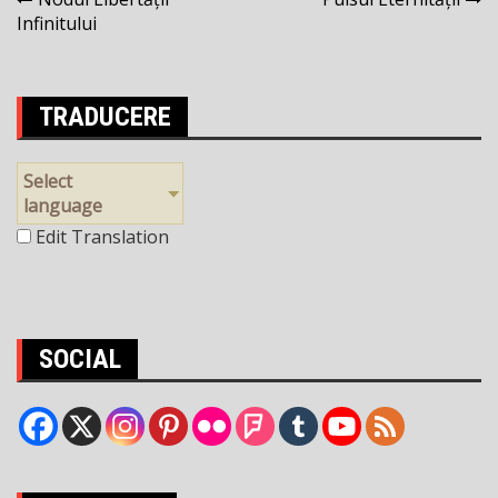
Navigare
Infinitului
în
articole
TRADUCERE
Select
language
Edit Translation
SOCIAL