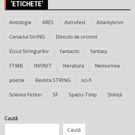
’ETICHETE’
Antologie
ARES
Astrofest
Atlantykron
Cenaclul StrING
Dincolo de orizont
Ecoul Stringurilor
fantastic
fantasy
FTMB
INFINIT
literatura
Nemurirea
poezie
Revista STRING
sci-fi
Science Fiction
SF
Spațiu-Timp
Știință
Caută
Caută