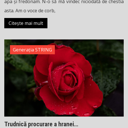
apa și fredonam. N-o să mă vindec niciodată de chestia
asta. Am o voce de corb,
Citește mai mult
Generația STRING
Trudnică procurare a hranei…