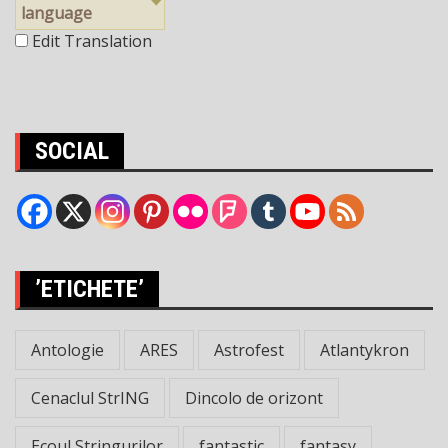
language
Edit Translation
SOCIAL
’ETICHETE’
Antologie
ARES
Astrofest
Atlantykron
Cenaclul StrING
Dincolo de orizont
Ecoul Stringurilor
fantastic
fantasy