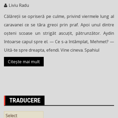
Liviu Radu
Călăreţii se opriseră pe culme, privind viermele lung al
caravanei ce se târa greoi prin praf. Apoi unul dintre
oşteni scoase un strigăt ascuţit, pătrunzător. Aydin
întoarse capul spre el. — Ce s-a întâmplat, Mehmet? —
Uită-te spre dreapta, efendi. Vine cineva. Spahiul
Citește mai mult
TRADUCERE
Select