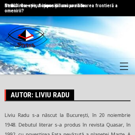
Skip
StrING: Creație, ficțiune și lumi posibile
Nemurirea – visul imposibil sau următoarea frontieră a
Pr
to
omenirii?
content
AUTOR:
LIVIU RADU
Liviu Radu s-a născut la București, în 20 noiembrie
1948. Debutul literar s-a produs în revista Quasar, în
1992, cu povestirea Fața nevăzută a planetei Marte. A