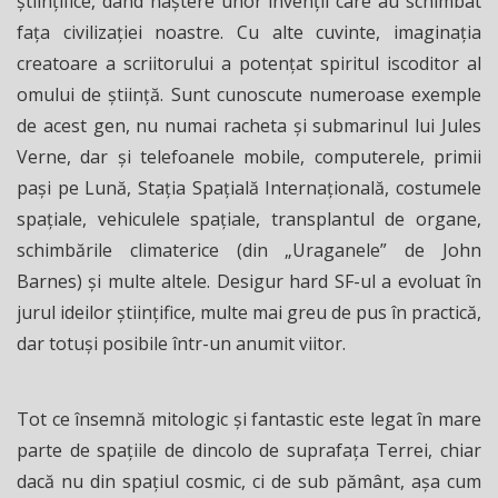
ştiinţifice, dând naştere unor invenţii care au schimbat
faţa civilizaţiei noastre. Cu alte cuvinte, imaginaţia
creatoare a scriitorului a potenţat spiritul iscoditor al
omului de ştiinţă. Sunt cunoscute numeroase exemple
de acest gen, nu numai racheta şi submarinul lui Jules
Verne, dar şi telefoanele mobile, computerele, primii
paşi pe Lună, Staţia Spaţială Internaţională, costumele
spaţiale, vehiculele spaţiale, transplantul de organe,
schimbările climaterice (din „Uraganele” de John
Barnes) şi multe altele. Desigur hard SF-ul a evoluat în
jurul ideilor științifice, multe mai greu de pus în practică,
dar totuşi posibile într-un anumit viitor.
Tot ce însemnă mitologic şi fantastic este legat în mare
parte de spaţiile de dincolo de suprafața Terrei, chiar
dacă nu din spaţiul cosmic, ci de sub pământ, aşa cum