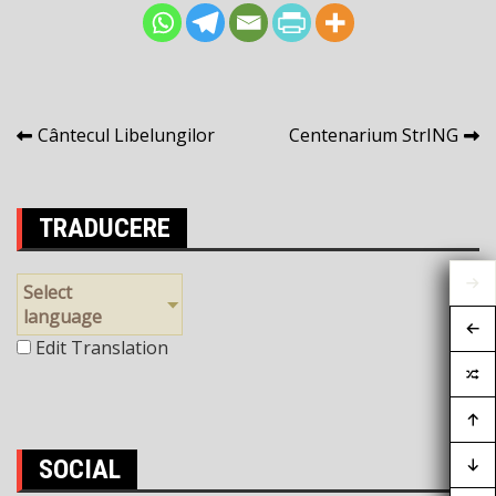
Navigare
Cântecul Libelungilor
Centenarium StrING
în
articole
TRADUCERE
Select
language
Edit Translation
SOCIAL