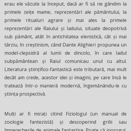
erau ele văzute la început, dacă ar fi să ne gândim la
primele zeiţe mame, reprezentări ale pământului, la
primele ritualuri agrare şi mai ales la primele
reprezentări ale Raiului şi Iadului, situate deopotrivă
sub pământ, atât în antichitatea elenistică, cât şi mai
târziu, în creştinism, când Dante Alighieri propunea un
model-clepsidră al lumii de dincolo, în care Iadul
subpământean şi Raiul comunicau unul cu altul.
Literatura științifico-fantastică este tributară, mai mult
decât am crede, acestor idei şi imagini, pe care însă le
tratează într-o manieră modernă, îngemănându-le cu
ştiinţa prospectivă.
Mulţi ar fi miraţi citind Fiziologul (un manual de
zoologie fantezistă) şi descoperind grilii sau
împerecherile de animale fantastice. Poate că inorogul,