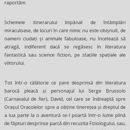
raportăm.
Schemele itinerarului împănat de întâmplări
miraculoase, de locuri în care nimic nu este obişnuit, de
oameni ciudaţi şi animale fabuloase, nu încetează să
atragă, indiferent dacă se regăsesc în literatura
fantastică sau science fiction, pe stațiile spațiale ale
viitorului.
Tot într-o călătorie ce pare desprinsă din literatura
barocă pleacă şi personajul lui Serge Brussolo
(Carnavalul de fier), David, cel care se îndreaptă spre
Oraşul Oracolelor spre a obţine tinereţea şi dreptul de
a lua parte la o aventură ce-l poartă într-o lume plină
de făpturi desprinse parcă din recuzita Fiziologului, sau,