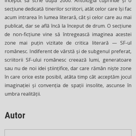
început să scrie după 2000. Antologia cuprinde și o
secțiune dedicată tinerilor scriitori, atât celor care își fac
acum intrarea în lumea literară, cât și celor care au mai
publicat, dar se află încă la început de drum. O secțiune
de non-ficțiune vine să întregească imaginea acestei
zone mai puțin vizitate de critica literară — SF-ul
românesc. Indiferent de vârstă și de subgenul preferat,
scriitorii SF-ului românesc creează lumi, generatoare
sau nu de noi idei ştiinţifice, dar care rămân nişte zone
în care orice este posibil, atâta timp cât acceptăm jocul
imaginaţiei şi convenţia de spaţii insolite, ascunse în
umbra realităţii.
Autor