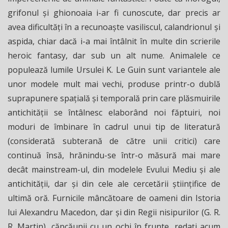
grifonul şi ghionoaia i-ar fi cunoscute, dar precis ar
avea dificultăţi în a recunoaşte vasiliscul, calandrionul şi
aspida, chiar dacă i-a mai întâlnit în multe din scrierile
heroic fantasy, dar sub un alt nume. Animalele ce
populează lumile Ursulei K. Le Guin sunt variantele ale
unor modele mult mai vechi, produse printr-o dublă
suprapunere spaţială şi temporală prin care plăsmuirile
antichităţii se întâlnesc elaborând noi făptuiri, noi
moduri de îmbinare în cadrul unui tip de literatură
(considerată subterană de către unii critici) care
continuă însă, hrănindu-se într-o măsură mai mare
decât mainstream-ul, din modelele Evului Mediu şi ale
antichităţii, dar şi din cele ale cercetării ştiinţifice de
ultimă oră. Furnicile mâncătoare de oameni din Istoria
lui Alexandru Macedon, dar şi din Regii nisipurilor (G. R.
R. Martin), căpcăunii cu un ochi în frunte, redaţi acum