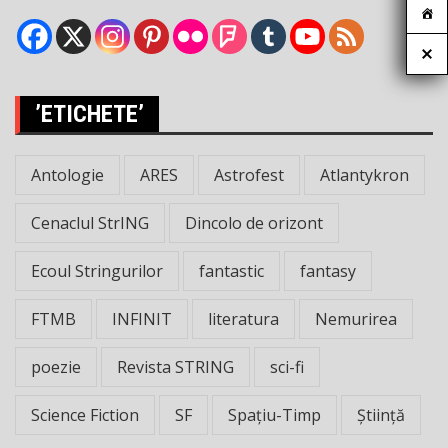
’ETICHETE’
Antologie
ARES
Astrofest
Atlantykron
Cenaclul StrING
Dincolo de orizont
Ecoul Stringurilor
fantastic
fantasy
FTMB
INFINIT
literatura
Nemurirea
poezie
Revista STRING
sci-fi
Science Fiction
SF
Spațiu-Timp
Știință