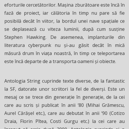
eforturile cercetătorilor. Maşina zburătoare este încă în
fază de proiect, iar călătoria în timp nu pare să fie
posibilă decât în viitor, la bordul unei nave spaţiale ce
se deplasează cu viteza luminii, după cum susţine
Stephen Hawking. De asemenea, implanturile din
literatura cyberpunk nu şi-au găsit decât în mică
măsură drum în viaţa noastră, în timp ce teleportarea
este încă departe de a transporta oameni şi obiecte.
Antologia String cuprinde texte diverse, de la fantastic
la SF, datorate unor scriitori la fel de diverși. Este un
mesaj ce se trece din generație în generație, de la cei
care au scris și publicat în anii ‘80 (Mihai Grămescu,
Aurel Cărășel etc.), care au debutat în anii ‘90 (Cotizo
Draia, Florin Pîtea, Costi Gurgu etc.) la cei care au