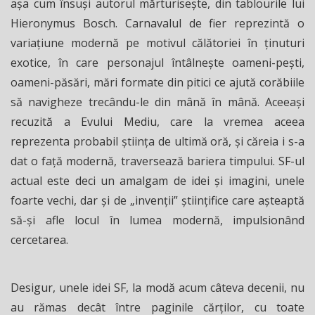
aşa cum însuşi autorul mărturiseşte, din tablourile lui
Hieronymus Bosch. Carnavalul de fier reprezintă o
variaţiune modernă pe motivul călătoriei în ţinuturi
exotice, în care personajul întâlneşte oameni-peşti,
oameni-păsări, mări formate din pitici ce ajută corăbiile
să navigheze trecându-le din mână în mână. Aceeaşi
recuzită a Evului Mediu, care la vremea aceea
reprezenta probabil ştiinţa de ultimă oră, şi căreia i s-a
dat o faţă modernă, traversează bariera timpului. SF-ul
actual este deci un amalgam de idei şi imagini, unele
foarte vechi, dar şi de „invenţii” ştiinţifice care aşteaptă
să-şi afle locul în lumea modernă, impulsionând
cercetarea.
Desigur, unele idei SF, la modă acum câteva decenii, nu
au rămas decât între paginile cărților, cu toate