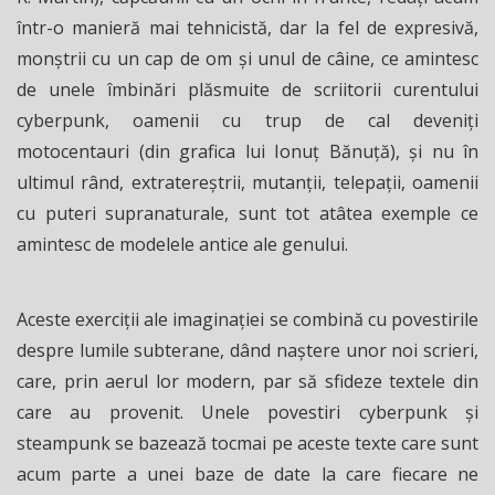
într-o manieră mai tehnicistă, dar la fel de expresivă,
monştrii cu un cap de om şi unul de câine, ce amintesc
de unele îmbinări plăsmuite de scriitorii curentului
cyberpunk, oamenii cu trup de cal deveniţi
motocentauri (din grafica lui Ionuț Bănuță), şi nu în
ultimul rând, extratereştrii, mutanţii, telepaţii, oamenii
cu puteri supranaturale, sunt tot atâtea exemple ce
amintesc de modelele antice ale genului.
Aceste exerciţii ale imaginaţiei se combină cu povestirile
despre lumile subterane, dând naştere unor noi scrieri,
care, prin aerul lor modern, par să sfideze textele din
care au provenit. Unele povestiri cyberpunk şi
steampunk se bazează tocmai pe aceste texte care sunt
acum parte a unei baze de date la care fiecare ne