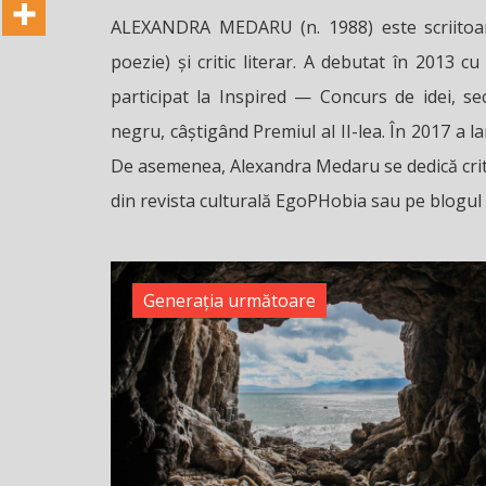
ALEXANDRA MEDARU (n. 1988) este scriitoare 
poezie) și critic literar. A debutat în 2013 cu
participat la Inspired — Concurs de idei, s
negru, câștigând Premiul al II-lea. În 2017 a l
De asemenea, Alexandra Medaru se dedică critici
din revista culturală EgoPHobia sau pe blogul
Generația următoare