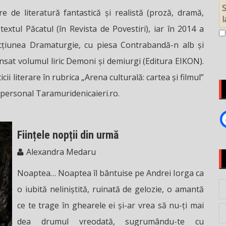
S
de literatură fantastică și realistă (proză, dramă,
 textul Păcatul (în Revista de Povestiri), iar în 2014 a
ecțiunea Dramaturgie, cu piesa Contrabandă-n alb și
ansat volumul liric Demoni și demiurgi (Editura EIKON).
i literare în rubrica „Arena culturală: cartea și filmul”
 personal Taramuridenicaieri.ro.
Ființele nopții din urmă
Alexandra Medaru
Noaptea… Noaptea îl bântuise pe Andrei Iorga ca
o iubită neliniștită, ruinată de gelozie, o amantă
ce te trage în ghearele ei și-ar vrea să nu-ți mai
dea drumul vreodată, sugrumându-te cu