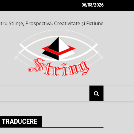
06/08/2026
e inteligențe — o seară altfel, pe 8 mai 2026
ru Ştiinţe, Prospectivă, Creativitate şi Ficţiune
TRADUCERE