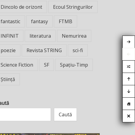
Dincolo de orizont
Ecoul Stringurilor
fantastic
fantasy
FTMB
INFINIT
literatura
Nemurirea
poezie
Revista STRING
sci-fi
Science Fiction
SF
Spațiu-Timp
Știință
aută
Caută