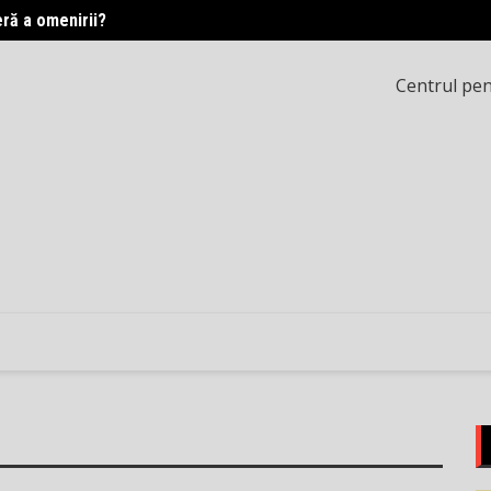
eră a omenirii?
Printr
Centrul pent