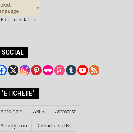
elect
language
Edit Translation
SOCIAL
’ETICHETE’
Antologie
ARES
Astrofest
Atlantykron
Cenaclul StrING