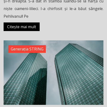
și-n dreapta. S-a dat în stambă luându-se la harță cu
niște oameni-lilieci. I-a chirfosit și le-a băut sângele.
Pehlivanul! Pe
Citește mai mult
Generația STRING