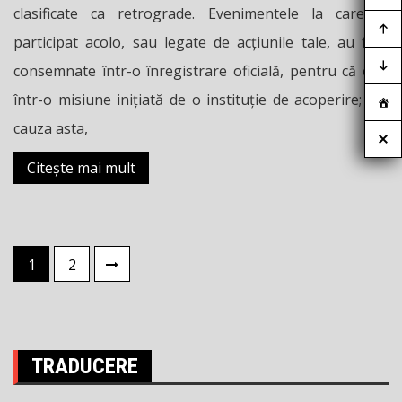
clasificate ca retrograde. Evenimentele la care ai
participat acolo, sau legate de acțiunile tale, au fost
consemnate într-o înregistrare oficială, pentru că erai
într-o misiune inițiată de o instituție de acoperire; din
cauza asta,
Citește mai mult
Paginație
1
2
articole
TRADUCERE