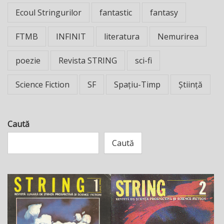
Ecoul Stringurilor
fantastic
fantasy
FTMB
INFINIT
literatura
Nemurirea
poezie
Revista STRING
sci-fi
Science Fiction
SF
Spațiu-Timp
Știință
Caută
Caută