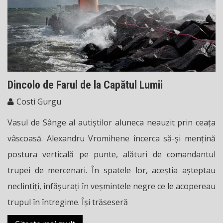
Dincolo de Farul de la Capătul Lumii
Costi Gurgu
Vasul de Sânge al autiștilor aluneca neauzit prin ceața
vâscoasă. Alexandru Vromihene încerca să-și mențină
postura verticală pe punte, alături de comandantul
trupei de mercenari. În spatele lor, aceștia așteptau
neclintiți, înfășurați în veșmintele negre ce le acopereau
trupul în întregime. Își trăseseră