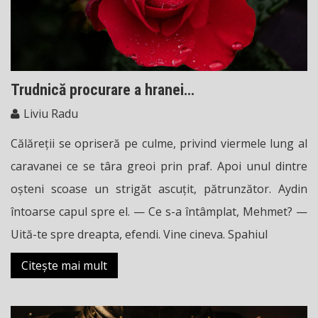
Trudnică procurare a hranei…
Liviu Radu
Călăreţii se opriseră pe culme, privind viermele lung al
caravanei ce se târa greoi prin praf. Apoi unul dintre
oşteni scoase un strigăt ascuţit, pătrunzător. Aydin
întoarse capul spre el. — Ce s-a întâmplat, Mehmet? —
Uită-te spre dreapta, efendi. Vine cineva. Spahiul
Citește mai mult