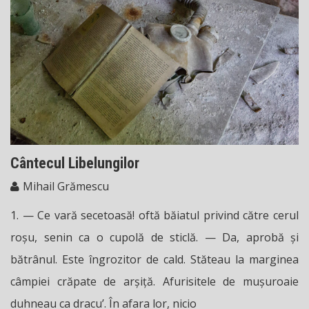
Cântecul Libelungilor
Mihail Grămescu
1. — Ce vară secetoasă! oftă băiatul privind către cerul
roşu, senin ca o cupolă de sticlă. — Da, aprobă şi
bătrânul. Este îngrozitor de cald. Stăteau la marginea
câmpiei crăpate de arşiţă. Afurisitele de muşuroaie
duhneau ca dracu’. În afara lor, nicio