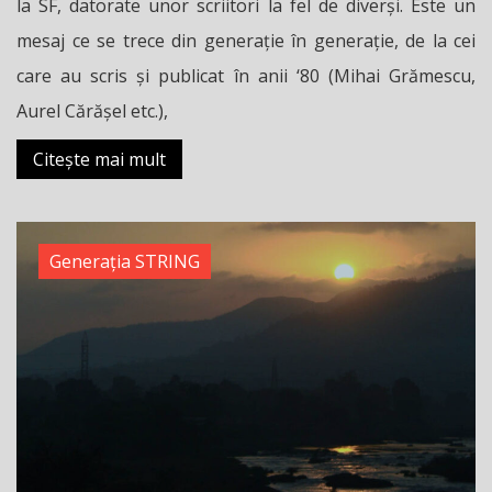
la SF, datorate unor scriitori la fel de diverși. Este un
mesaj ce se trece din generație în generație, de la cei
care au scris și publicat în anii ‘80 (Mihai Grămescu,
Aurel Cărășel etc.),
Citește mai mult
Generația STRING